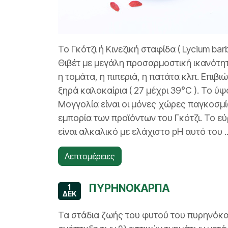
Το Γκότζι ή Κινεζική σταφίδα ( Lycium bar
Θιβέτ με μεγάλη προσαρμοστική ικανότητα
η τομάτα, η πιπεριά, η πατάτα κλπ. Επιβ
ξηρά καλοκαίρια ( 27 μέχρι 39°C ). Το ύψο
Μογγολία είναι οι μόνες χώρες παγκοσμ
εμπορία των προϊόντων του Γκότζι. Το ε
είναι αλκαλικό με ελάχιστο pH αυτό του ..
Λεπτομέρειες
ΠΥΡΗΝΟΚΑΡΠΑ
1
ΔΕΚ
Τα στάδια ζωής του φυτού του πυρηνόκα