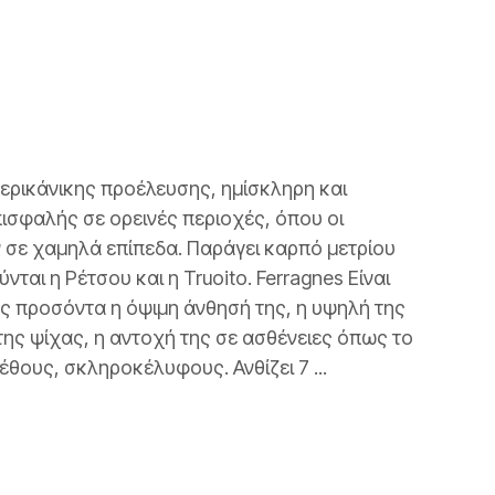
αμερικάνικης προέλευσης, ημίσκληρη και
επισφαλής σε ορεινές περιοχές, όπου οι
 σε χαμηλά επίπεδα. Παράγει καρπό μετρίου
ται η Ρέτσου και η Truoito. Ferragnes Είναι
ης προσόντα η όψιμη άνθησή της, η υψηλή της
ης ψίχας, η αντοχή της σε ασθένειες όπως το
θους, σκληροκέλυφους. Ανθίζει 7 ...