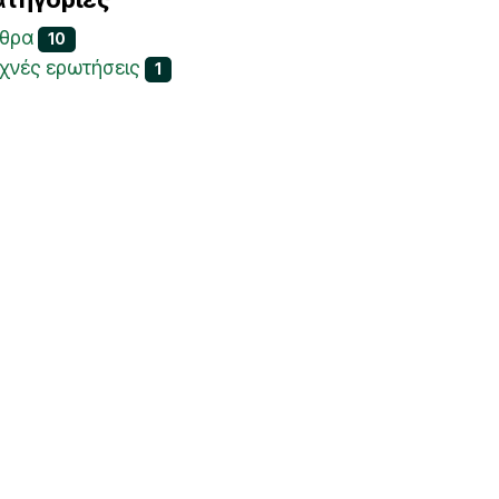
θρα
10
χνές ερωτήσεις
1