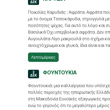
ΔΕΚ
Ποικιλίες Καρυδιάς : Αφράτα: Αφράτα πο
με το όνομα Τσιποκάρυδα, στρογγυλά μ
ποσότητες ψίχας. Για αυτό το λόγο και σ
Βασιλικά Όχι υπερβολικά αφράτα. Δεν σ
Αυγουλάτα Λίγο μακρουλά στο σχήμα και
ανοιχτόχρωμα και γλυκά, ίδια είναι και τα Α
Λεπτομέρειες
ΦΟΥΝΤΟΥΚΙΑ
2
ΔΕΚ
Φουντουκιά: μια καλλιέργεια που υπόσχε
πολλές περιοχές της ηπειρωτικής Ελλάδα
στη Μακεδονία Ευνοϊκές εξαγωγικές προ
ενώ το γεγονός ότι το μεγαλύτερο μέρος