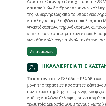
Αγροτική Οικονομία Σε ισχύ, από τις 2
και ποικιλιών δενδροκηπευτικών καλλιερ
της Κυβερνήσεως από το υπουργείο Αγρο
κατάλογος περιλαμβάνει ποικιλίες και ε
γιγαρτόκαρπων, πηρυνόκαρπων, αμπελοε
κηπευτικών και κοσμητικών ειδών. Επίση
για κάθε καλλιέργεια. Αναλυτικότερα, αφ
Λεπτομέρειες
Η ΚΑΛΛΙΕΡΓΕΙΑ ΤΗΣ ΚΑΣΤΑ
20
ΔΕΚ
Το κάστανο στην Ελλάδα Η Ελλάδα ενώ εί
μόνη της τεράστιες ποσότητες κάστανο
πολιτικών στήριξης της ορεινής επαρχία
καθώς και λόγω έλλειψης συγκεκριμένου σ
τελευταία δεκαετία 6000 τόνους νωπού κ