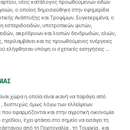
8 Μαρτίου, νέος κατάλογος προωθούμενων ειδών
γειών, ο οποίος δημοσιεύθηκε στην εφημερίδα
τικής Ανάπτυξης και Τροφίμων. Συγκεκριμένα, ο
ίδη εσπεριδοειδών, υποτροπικών φυτών,
ιδών, ακρόδρυων και λοιπών δενδρωδών, ελιών,
ς, περιλαμβάνει και τις προωθούμενες ενέργειες
ού ελήφθησαν υπόψη οι σχετικές εισηγήσεις ...
ΝΙΑΣ
ναι χώρα η οποία είναι ικανή να παράγει από
υ , δυστυχώς όμως λόγω των ελλείψεων
ς που εφαρμόζονται και στην αγροτική οικονομία
χεδίου, έχει φτάσει στο σημείο να εισάγει τη
άστανου από τη Πορτογαλία , τη Τουρκία , και