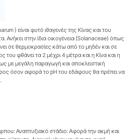
barum ) είναι φυτό ιθαγενές της Κίνας και του
. Ανήκει στην ίδια οικογένεια (Solanaceae) όπως
ιώνει σε θερμοκρασίες κάτω από το μηδέν και σε
ς του φθάνει τα 2 μέχρι 4 μέτρα και η Κίνα και η
ίως με μεγάλη παραγωγή και αποκλειστική
ύρος όσον αφορά το pH του εδάφους θα πρέπει να
.
ρπου: Αναπτυξιακό στάδιο: Αφορά την ακμή και