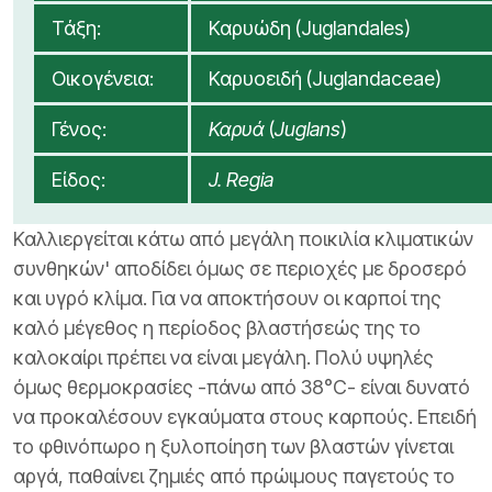
Τάξη:
Καρυώδη (Juglandales)
Οικογένεια:
Καρυοειδή (Juglandaceae)
Γένος:
Καρυά
(
Juglans
)
Είδος:
J. Regia
Καλλιεργείται κάτω από μεγάλη ποικιλία κλιματικών
συνθηκών' αποδίδει όμως σε περιοχές με δροσερό
και υγρό κλίμα. Για να αποκτήσουν οι καρποί της
καλό μέγεθος η περίοδος βλαστήσεώς της το
καλοκαίρι πρέπει να είναι μεγάλη. Πολύ υψηλές
όμως θερμοκρασίες -πάνω από 38°C- είναι δυνατό
να προκαλέσουν εγκαύματα στους καρπούς. Επειδή
το φθινόπωρο η ξυλοποίηση των βλαστών γίνεται
αργά, παθαίνει ζημιές από πρώιμους παγετούς το