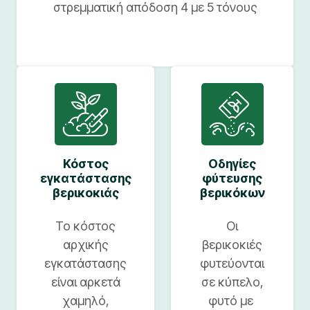
στρεμματική απόδοση 4 με 5 τόνους
Κόστος
Οδηγίες
εγκατάστασης
φύτευσης
βερικοκιάς
βερικόκων
Το κόστος
Οι
αρχικής
βερικοκιές
εγκατάστασης
φυτεύονται
είναι αρκετά
σε κύπελο,
χαμηλό,
φυτό με