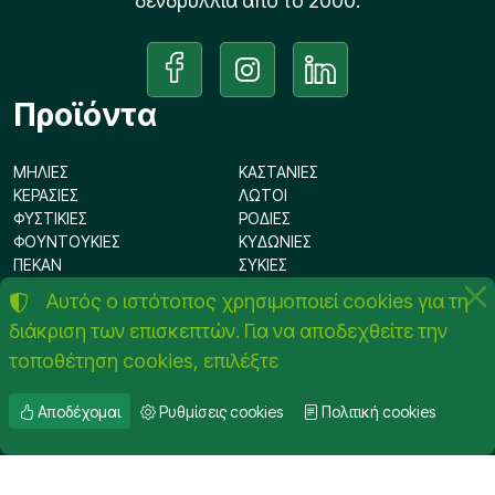
δενδρύλλια από το 2000.
Προϊόντα
ΜΗΛΙΕΣ
ΚΑΣΤΑΝΙΕΣ
ΚΕΡΑΣΙΕΣ
ΛΩΤΟΙ
ΦΥΣΤΙΚΙΕΣ
ΡΟΔΙΕΣ
ΦΟΥΝΤΟΥΚΙΕΣ
ΚΥΔΩΝΙΕΣ
ΠΕΚΑΝ
ΣΥΚΙΕΣ
ΜΟΥΣΜΟΥΛΙΕΣ
ΚΟΡΟΜΗΛΙΕΣ
Αυτός ο ιστότοπος χρησιμοποιεί cookies για τη
ΒΥΣΣΙΝΙΕΣ
ΡΟΔΑΚΙΝΙΕΣ
διάκριση των επισκεπτών. Για να αποδεχθείτε την
ΝΕΚΤΑΡΙΝΙΕΣ
ΑΚΤΙΝΙΔΙΕΣ
ΕΛΙΕΣ
ΔΑΜΑΣΚΗΝΙΕΣ
τοποθέτηση cookies, επιλέξτε
ΒΕΡΥΚΟΚΙΕΣ
ΑΧΛΑΔΙΕΣ
ΑΜΥΓΔΑΛΙΕΣ
ΚΑΡΥΔΙΕΣ
Αποδέχομαι
Ρυθμίσεις cookies
Πολιτική cookies
©
2012-2026
ΦΥΤΩΡΙΑ ΟΠΩΡΟΦΟΡΩΝ ΚΟΥΜΤΣΙΔΗ