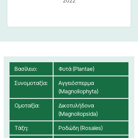
2022
Βασίλειο:
Φυτά (Plantae)
Συνομοταξία:
Αγγειόσπερμα
(Magnoliophyta)
Ομοταξία:
Δικοτυλήδονα
(Magnoliopsida)
Τάξη:
Ροδώδη (Rosales)